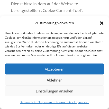
Dienst bitte in dem auf der Webseite
bereitgestellten „Cookie-Consent-Tool“.
Wir haben mit dem Anbieter einen
Zustimmung verwalten
Auftragsverarbeitungsvertrag geschlossen, der
Um dir ein optimales Erlebnis zu bieten, verwenden wir Technologien wie
den Schutz der Daten unserer Seitenbesucher
Cookies, um Geräteinformationen zu speichern und/oder darauf
sicherstellt und eine unberechtigte Weitergabe
zuzugreifen. Wenn du diesen Technologien zustimmst, können wir Daten
wie das Surfverhalten oder eindeutige IDs auf dieser Website
an Dritte untersagt.
verarbeiten. Wenn du deine Zustimmung nicht erteilst oder zurückziehst,
können bestimmte Merkmale und Funktionen beeinträchtigt werden.
Für Datenübermittlungen in die USA hat sich
der Anbieter dem EU-US-Datenschutzrahmen
Akzeptieren
(EU-US Data Privacy Framework)
angeschlossen, das auf Basis eines
Ablehnen
Angemessenheitsbeschlusses der
Europäischen Kommission die Einhaltung des
Einstellungen ansehen
europäischen Datenschutzniveaus sicherstellt.
Datenschutz / Impressum
Datenschutz / Impressum
Weitere rechtliche Hinweise zu Google Tag